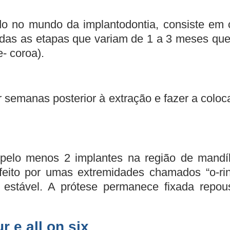
 no mundo da implantodontia, consiste em c
 todas as etapas que variam de 1 a 3 meses q
- coroa).
 semanas posterior à extração e fazer a colo
 pelo menos 2 implantes na região de mandíb
feito por umas extremidades chamados “o-rin
vo estável. A prótese permanece fixada re
r e all on six