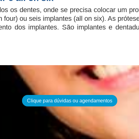
s os dentes, onde se precisa colocar um proto
 four) ou seis implantes (all on six). As próte
nto dos implantes. São implantes e dentadu
Clique para dúvidas ou agendamentos