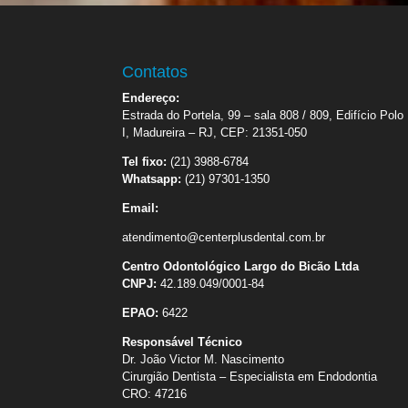
Contatos
Endereço:
Estrada do Portela, 99 – sala 808 / 809, Edifício Polo
I, Madureira – RJ, CEP: 21351-050
Tel fixo:
(21) 3988-6784
Whatsapp:
(21) 97301-1350
Email:
atendimento@centerplusdental.com.br
Centro Odontológico Largo do Bicão Ltda
CNPJ:
42.189.049/0001-84
EPAO:
6422
Responsável Técnico
Dr. João Victor M. Nascimento
Cirurgião Dentista – Especialista em Endodontia
CRO: 47216