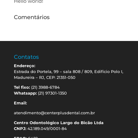
Hello world!
Comentários
Contatos
Endereço:
Estrada do Portela, 99 – sala 808 / 809, Edifício Polo I,
Madureira – RJ, CEP: 21351-050
Tel fixo:
(21) 3988-6784
Whatsapp:
(21) 97301-1350
Email:
atendimento@centerplusdental.com.br
Centro Odontológico Largo do Bicão Ltda
CNPJ:
42.189.049/0001-84